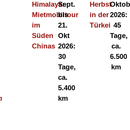
Himalaya:
Sept.
Herbst
Oktob
Mietmobiltour
bis
in der
2026:
im
21.
Türkei
45
Süden
Okt
Tage,
n
Chinas
2026:
ca.
30
6.500
Tage,
km
ca.
5.400
n
km