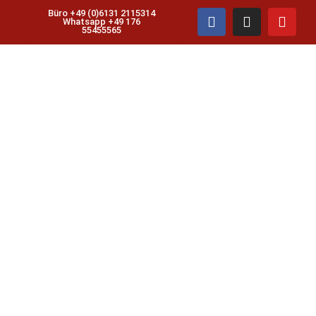
die deine kühnsten
Büro +49 (0)6131 2115314
Whatsapp +49 176
55455565
Träume übersteigt.