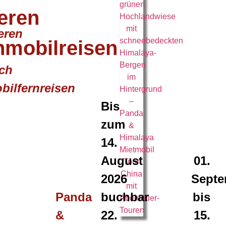
eren
eren
mobilreisen
ich
ilfernreisen
Bis
zum
14.
August
01.
2026
Septe
Panda
buchbar
bis
&
22.
15.