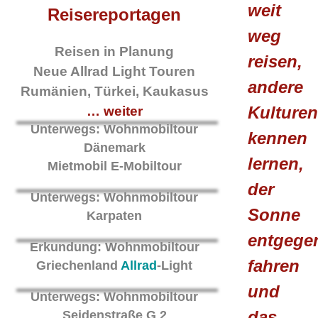
weit
Reisereportagen
weg
Reisen in Planung
reisen,
Neue Allrad Light Touren
andere
Rumänien, Türkei, Kaukasus
Kulture
… weiter
Unterwegs: Wohnmobiltour
kennen
Dänemark
lernen,
Mietmobil E-Mobiltour
der
Unterwegs: Wohnmobiltour
Sonne
Karpaten
entgege
Erkundung: Wohnmobiltour
fahren
Griechenland
Allrad
-Light
und
Unterwegs: Wohnmobiltour
das
Seidenstraße G 2