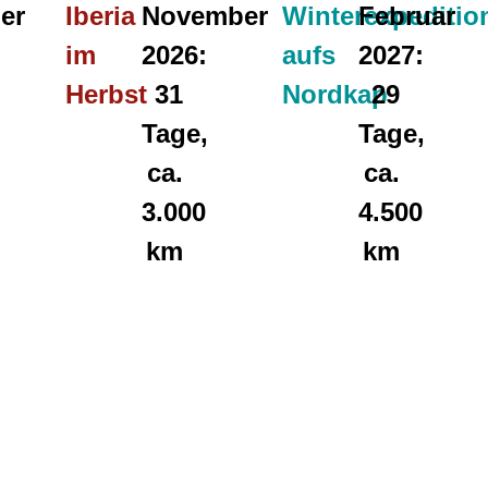
er
Iberia
November
Winterexpeditio
Februar
im
2026:
aufs
2027:
Herbst
31
Nordkap
29
Tage,
Tage,
ca.
ca.
3.000
4.500
km
km