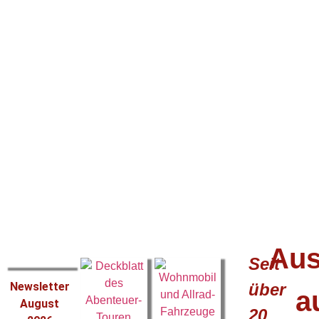
Au
Seit
Newsletter
über
a
August
20