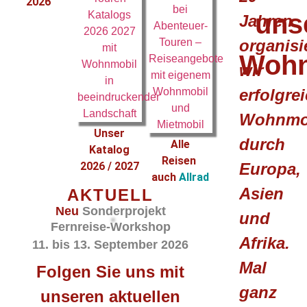
2026
uns
Jahren
organisi
Wohn
wir
erfolgre
Wohnmob
Unser
durch
Alle
Katalog
Reisen
2026 / 2027
Europa,
auch
Allrad
Asien
AKTUELL
Neu
Sonderprojekt
und
Fernreise-Workshop
Afrika.
11. bis 13. September 2026
Mal
Folgen Sie uns mit
ganz
unseren aktuellen