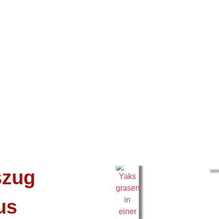
szug
us