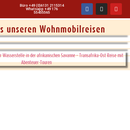
Büro +49 (0)6131 2115314
Whatsapp +49 176
55455565
us unseren Wohnmobilreisen