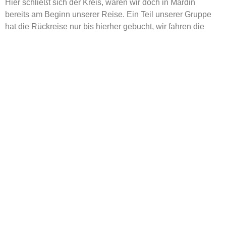
Hier schließt sich der Kreis, waren wir doch in Mardin
bereits am Beginn unserer Reise. Ein Teil unserer Gruppe
hat die Rückreise nur bis hierher gebucht, wir fahren die
weiteren Türkeietappen bis Kappadokien nur noch mit einer
Gruppe von 10 Reisemobilen. Bei einem Umtrunk in Mardin
feiern wir gemeinsam die erfolgreiche Rückkehr durch den
Irak in die Türkei und nehmen Abschied von einem Teil der
Gruppe.
Ein paar Etappen durch die schöne Türkei stehen nun noch
an, bis wir unsere Gruppe in Kappadokien auflösen werden.
Davon berichten wir im nächsten und letzten Bericht.
Euer Abenteuer-Touren Team Gruppe 2
Susi, Manni, Michael, Bassam, Seif und das ganze irakische
Team
Alle Etappen