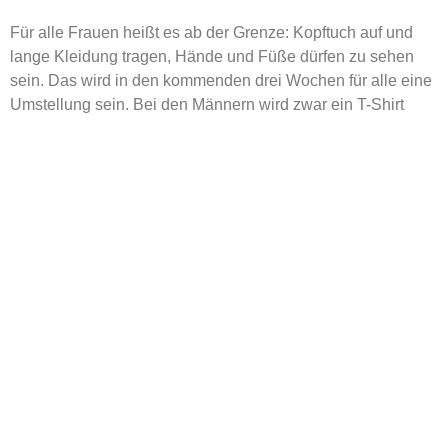
Für alle Frauen heißt es ab der Grenze: Kopftuch auf und
lange Kleidung tragen, Hände und Füße dürfen zu sehen
sein. Das wird in den kommenden drei Wochen für alle eine
Umstellung sein. Bei den Männern wird zwar ein T-Shirt
geduldet, lange Hosen müssen aber dennoch sein.
Nach der langen Wartezeit reisen wir entlang des
Grenzgebiets bis zu unserem ersten Stellplatz. Welche
Abenteuer uns in den kommenden drei Wochen im Iran
erwarten, werdet ihr in unseren nächsten Berichten lesen
können.
Bis dahin schicken wir euch sonnige Grüße,
Euer Team Jörn, Su, Andrew, Felix und Liv
Alle Etappen