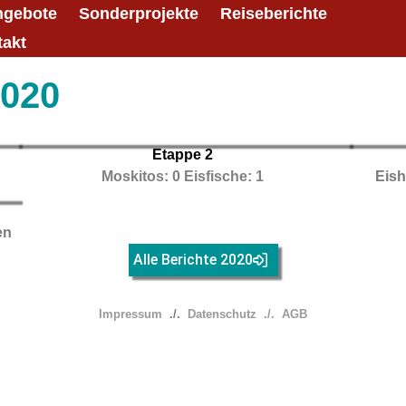
ngebote
Sonderprojekte
Reiseberichte
takt
2020
Etappe 2
Moskitos: 0 Eisfische: 1
Eish
en
Alle Berichte 2020
Impressum
./.
Datenschutz
./.
AGB