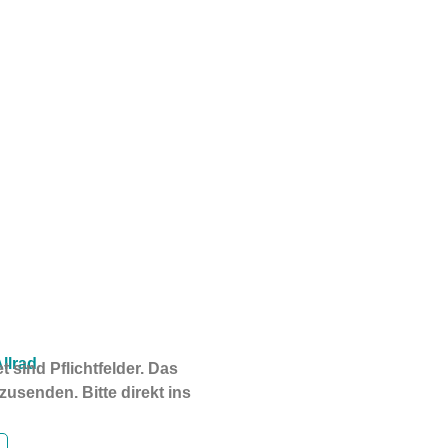
llrad
t sind Pflichtfelder. Das
zusenden. Bitte direkt ins