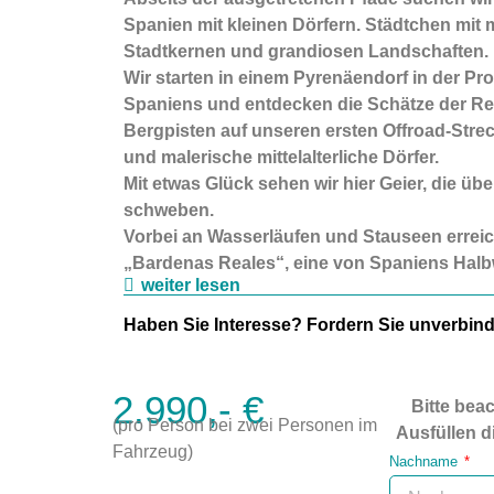
Spanien mit kleinen Dörfern
. Städtchen mit m
Stadtkernen und grandiosen Landschaften.
Wir starten in einem Pyrenäendorf in der P
Spaniens und entdecken die Schätze der Re
Bergpisten auf unseren ersten Offroad-Stre
und malerische mittelalterliche Dörfer.
Mit etwas Glück sehen wir hier Geier, die üb
schweben.
Vorbei an Wasserläufen und Stauseen erreic
„Bardenas Reales“, eine von Spaniens Halb
weiter lesen
Haben Sie Interesse? Fordern Sie unverbind
2.990,- €
Bitte beac
(pro Person bei zwei Personen im
Ausfüllen d
Fahrzeug)
Nachname