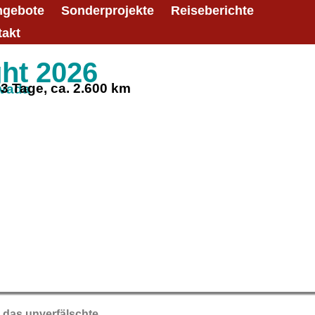
ngebote
Sonderprojekte
Reiseberichte
takt
ght 2026
3 Tage, ca. 2.600 km
evada
 das unverfälschte