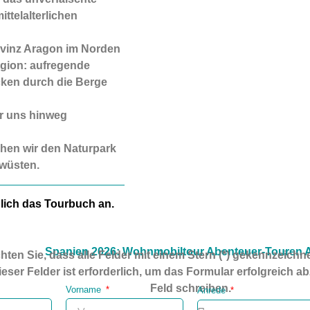
ittelalterlichen
rovinz Aragon im Norden
gion: aufregende
cken durch die Berge
er uns hinweg
hen wir den Naturpark
wüsten.
lich das Tourbuch an.
Spanien 2026: Wohnmobiltour Abenteuer-Touren A
hten Sie, dass alle Felder mit einem Stern (*) gekennzeichne
ieser Felder ist erforderlich, um das Formular erfolgreich ab
Feld schreiben.
Vorname
Anrede