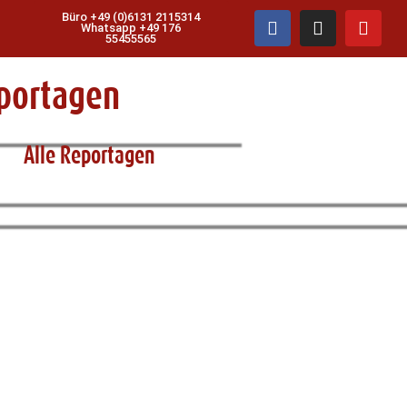
Büro +49 (0)6131 2115314
Whatsapp +49 176
55455565
portagen
Alle Reportagen