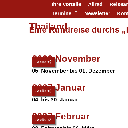
Ihre Vorteile
Allrad
Reisea
Termine
Newsletter
Kon
Thailand
Eine Rundreise durchs „
2026 November
... weiter
05. November bis 01. Dezember
2027 Januar
... weiter
04. bis 30. Januar
2027 Februar
... weiter