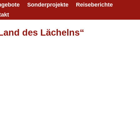
ngebote
Sonderprojekte
Reiseberichte
takt
Land des Lächelns“