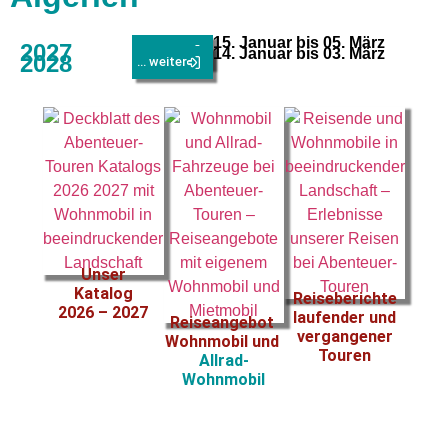
15. Januar bis 05. März
2027
... weiter
14. Januar bis 03. März
2028
... weiter
Unser
Katalog
Reiseberichte
2026 – 2027
laufender und
Reiseangebot
vergangener
Wohnmobil und
Touren
Allrad-
Wohnmobil