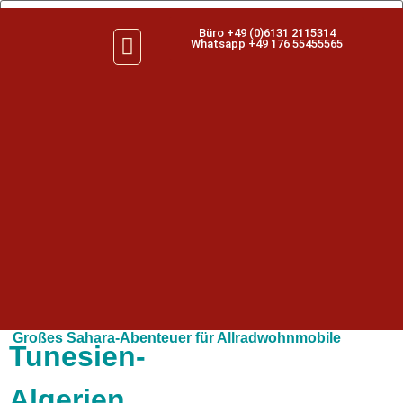
Büro +49 (0)6131 2115314
Whatsapp +49 176 55455565
Großes Sahara-Abenteuer für Allradwohnmobile
Tunesien-
Algerien